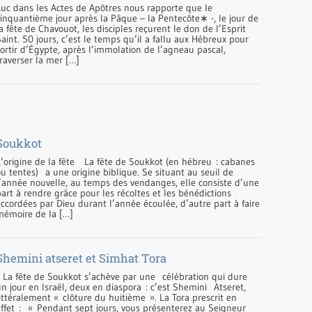
Luc dans les Actes de Apôtres nous rapporte que le
cinquantième jour après la Pâque – la Pentecôte∗ -, le jour de
a fête de Chavouot, les disciples reçurent le don de l’Esprit
aint. 50 jours, c’est le temps qu’il a fallu aux Hébreux pour
ortir d’Égypte, après l’immolation de l’agneau pascal,
raverser la mer […]
Soukkot
L’origine de la fête La fête de Soukkot (en hébreu : cabanes
u tentes) a une origine biblique. Se situant au seuil de
l’année nouvelle, au temps des vendanges, elle consiste d’une
art à rendre grâce pour les récoltes et les bénédictions
accordées par Dieu durant l’année écoulée, d’autre part à faire
mémoire de la […]
Shemini atseret et Simhat Tora
La fête de Soukkot s’achève par une célébration qui dure
n jour en Israël, deux en diaspora : c’est Shemini Atseret,
ittéralement « clôture du huitième ». La Tora prescrit en
effet : « Pendant sept jours, vous présenterez au Seigneur