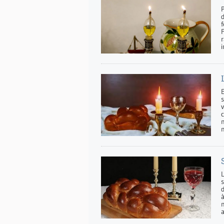
P
f
r
E
v
s
à
a