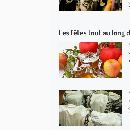
d
Les fêtes tout au long d
C
c
à
(
Y
p
h