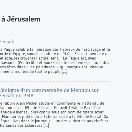
e à Jérusalem
Pessah
La Pâque célèbre la libération des Hébreux de l’esclavage et la
sortie d’Égypte, sous la conduite de Moïse. Faisant mémoire de
et acte, les croyants l’actualisent. La Pâque est, avec
Shavouot (Pentecôte) et Soukkot (fête des Tentes), l’une des
trois fêtes dites « de pèlerinage » qui marquaient chaque
année la montée de tout le peuple […]
L’énigme d’un commentaire de Manitou sur
Pessah en 1948
Le rabbin Alain Michel étudie un commentaire inattendu de
anitou sur la fête de Pessah : En avril 1948, le Rav Léon-
Yéhuda Askenazi, plus connu sous son nom de totem scout
 Manitou », publie un article consacré à la fête de Pessah (la
pâque juive) dans le journal « Lumière », destiné aux chefs et
heftaines des Eclaireurs […]