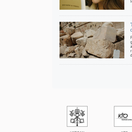
l
g
r
d