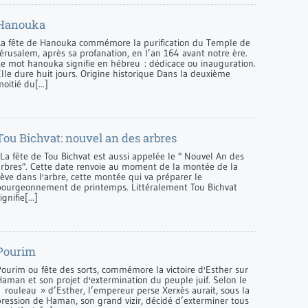
Hanouka
La fête de Hanouka commémore la purification du Temple de
érusalem, après sa profanation, en l’an 164 avant notre ère.
Le mot hanouka signifie en hébreu : dédicace ou inauguration.
lle dure huit jours. Origine historique Dans la deuxième
oitié du[...]
Tou Bichvat: nouvel an des arbres
La fête de Tou Bichvat est aussi appelée le " Nouvel An des
arbres". Cette date renvoie au moment de la montée de la
ève dans l'arbre, cette montée qui va préparer le
bourgeonnement de printemps. Littéralement Tou Bichvat
ignifie[...]
Pourim
Pourim ou fête des sorts, commémore la victoire d'Esther sur
Haman et son projet d'extermination du peuple juif. Selon le
« rouleau » d’Esther, l’empereur perse Xerxès aurait, sous la
pression de Haman, son grand vizir, décidé d’exterminer tous