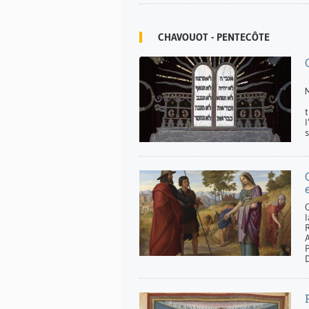
CHAVOUOT - PENTECÔTE
t
l
s
C
l
R
A