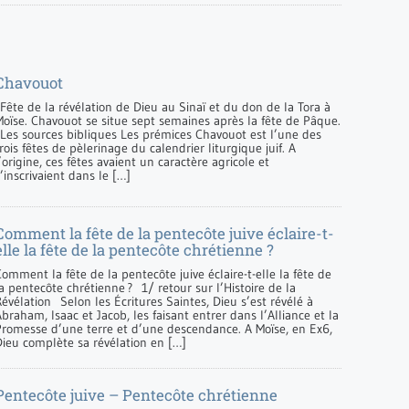
Chavouot
Fête de la révélation de Dieu au Sinaï et du don de la Tora à
Moïse. Chavouot se situe sept semaines après la fête de Pâque.
Les sources bibliques Les prémices Chavouot est l’une des
rois fêtes de pèlerinage du calendrier liturgique juif. A
’origine, ces fêtes avaient un caractère agricole et
’inscrivaient dans le […]
Comment la fête de la pentecôte juive éclaire-t-
elle la fête de la pentecôte chrétienne ?
omment la fête de la pentecôte juive éclaire-t-elle la fête de
a pentecôte chrétienne ? 1/ retour sur l’Histoire de la
évélation Selon les Écritures Saintes, Dieu s’est révélé à
braham, Isaac et Jacob, les faisant entrer dans l’Alliance et la
Promesse d’une terre et d’une descendance. A Moïse, en Ex6,
Dieu complète sa révélation en […]
Pentecôte juive – Pentecôte chrétienne