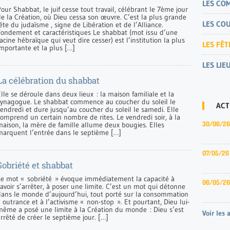
LES CO
our Shabbat, le juif cesse tout travail, célébrant le 7ème jour
de la Création, où Dieu cessa son œuvre. C’est la plus grande
LES CO
ête du judaïsme , signe de Libération et de l’Alliance.
Fondement et caractéristiques Le shabbat (mot issu d’une
acine hébraïque qui veut dire cesser) est l’institution la plus
LES FÊT
importante et la plus […]
LES LIE
La célébration du shabbat
lle se déroule dans deux lieux : la maison familiale et la
synagogue. Le shabbat commence au coucher du soleil le
ACT
endredi et dure jusqu’au coucher du soleil le samedi. Elle
comprend un certain nombre de rites. Le vendredi soir, à la
30/06/26
maison, la mère de famille allume deux bougies. Elles
marquent l’entrée dans le septième […]
07/05/26
Sobriété et shabbat
Le mot « sobriété » évoque immédiatement la capacité à
06/05/26
avoir s’arrêter, à poser une limite. C’est un mot qui détonne
dans le monde d’aujourd’hui, tout porté sur la consommation
 outrance et à l’activisme « non-stop ». Et pourtant, Dieu lui-
même a posé une limite à la Création du monde : Dieu s’est
Voir les 
rrêté de créer le septième jour. […]