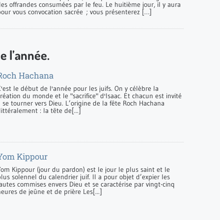
es offrandes consumées par le feu. Le huitième jour, il y aura
pour vous convocation sacrée ; vous présenterez […]
e l’année.
Roch Hachana
'est le début de l'année pour les juifs. On y célèbre la
réation du monde et le "sacrifice" d'Isaac. Et chacun est invité
 se tourner vers Dieu. L’origine de la fête Roch Hachana
littéralement : la tête de[...]
Yom Kippour
om Kippour (jour du pardon) est le jour le plus saint et le
lus solennel du calendrier juif. Il a pour objet d’expier les
fautes commises envers Dieu et se caractérise par vingt-cinq
eures de jeûne et de prière Les[...]