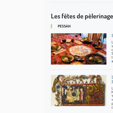
Les fêtes de pèlerinag
PESSAH
c
M
«
c