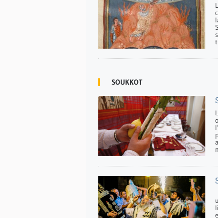
l
S
s
t
SOUKKOT
o
p
u
l