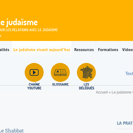
alités
Le judaïsme vivant aujourd’hui
Ressources
Formations
Video
Tex
CHAÎNE
GLOSSAIRE
LES
YOUTUBE
DÉLÉGUÉS
Accueil
»
Le judaïsme 
LA PRA
Le Shabbat