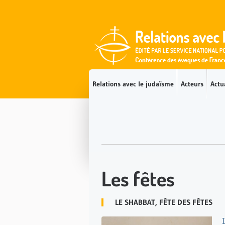
Accès direct au contenu
Accès direct à la recherche
Accès direct au menu
Relations avec le judaïsme
Acteurs
Actu
Les fêtes
LE SHABBAT, FÊTE DES FÊTES