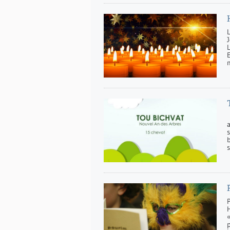
J
E
m
s
s