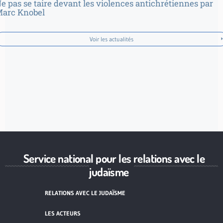
e pas se taire devant les violences antichrétiennes par
arc Knobel
Voir les actualités
Service national pour les relations avec le
judaïsme
RELATIONS AVEC LE JUDAÏSME
LES ACTEURS