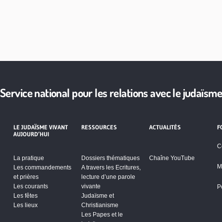
Service national pour les relations avec le judaïsm
LE JUDAÏSME VIVANT
RESSOURCES
ACTUALITÉS
F
AUJOURD’HUI
C
La pratique
Dossiers thématiques
Chaîne YouTube
M
Les commandements
A travers les Ecritures,
et prières
lecture d’une parole
Les courants
vivante
P
Les fêtes
Judaïsme et
Les lieux
Christianisme
Les Papes et le