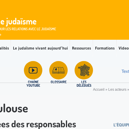
alités
Le judaïsme vivant aujourd’hui
Ressources
Formations
Video
Tex
CHAÎNE
GLOSSAIRE
LES
YOUTUBE
DÉLÉGUÉS
Accueil
»
Les acteurs
ulouse
ées des responsables
L’ÉQUIP