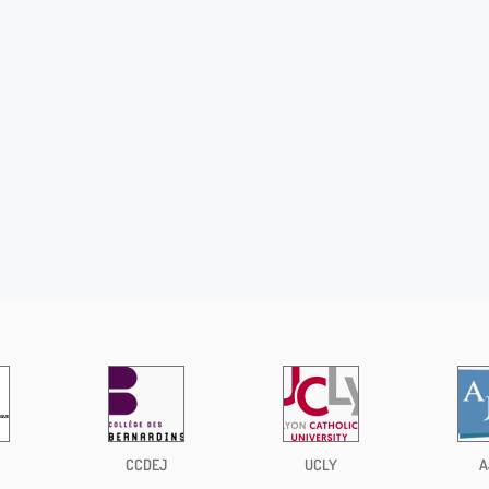
CCDEJ
UCLY
A