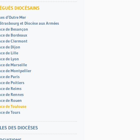
LÉGUÉS DIOCÉSAINS
ses d’Outre Mer
 Strasbourg et Diocèse aux Armées
nce de Besançon
nce de Bordeaux
nce de Clermont
nce de Dijon
ce de Lille
nce de Lyon
nce de Marseille
nce de Montpellier
nce de Paris
ce de Poitiers
nce de Reims
nce de Rennes
nce de Rouen
nce de Toulouse
nce de Tours
LES DES DIOCÈSES