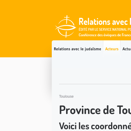
Accès direct au contenu
Accès direct à la recherche
Accès direct au menu
Relations avec le judaïsme
Acteurs
Actu
Toulouse
Province de To
Voici les coordonn