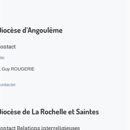
Diocèse d’Angoulême
ontact
ite
. Guy ROUGERIE
ontacter
Diocèse de La Rochelle et Saintes
ontact Relations interreligieuses