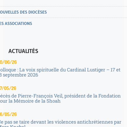
OUVELLES DES DIOCÈSES
ES ASSOCIATIONS
ACTUALITÉS
0/06/26
olloque : La voix spirituelle du Cardinal Lustiger – 17 et
8 septembre 2026
7/05/26
écès de Pierre-François Veil, président de la Fondation
our la Mémoire de la Shoah
6/05/26
e pas se taire devant les violences antichrétiennes par
arc Knobel