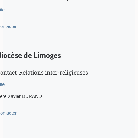
ite
ontacter
Diocèse de Limoges
ontact Relations inter-religieuses
ite
ère Xavier DURAND
ontacter