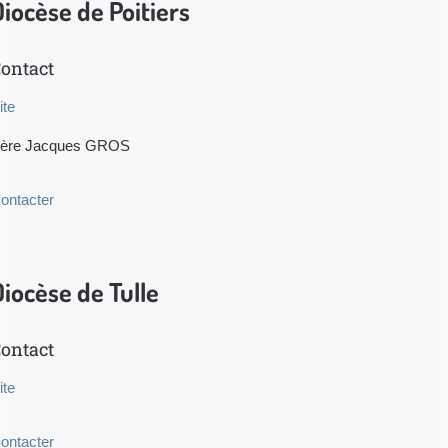
Diocèse de Poitiers
ontact
ite
ère Jacques GROS
ontacter
Diocèse de Tulle
ontact
ite
ontacter