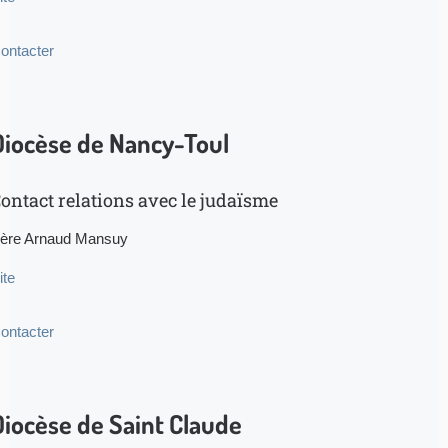
ontacter
Diocèse de Nancy-Toul
ontact relations avec le judaïsme
ère Arnaud Mansuy
ite
ontacter
Diocèse de Saint Claude