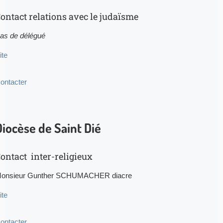
ontact relations avec le judaïsme
as de délégué
ite
ontacter
Diocèse de Saint Dié
ontact inter-religieux
onsieur Gunther SCHUMACHER diacre
ite
ontacter