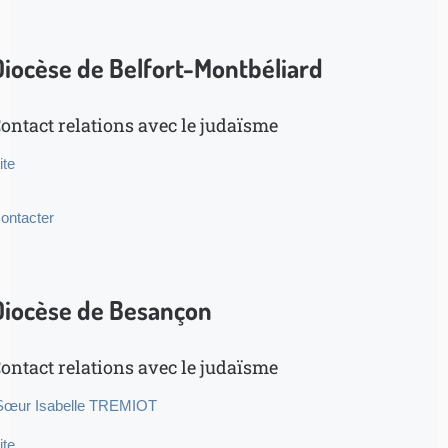
Diocèse de Belfort-Montbéliard
ontact relations avec le judaïsme
ite
ontacter
Diocèse de Besançon
ontact relations avec le judaïsme
œur Isabelle TREMIOT
ite