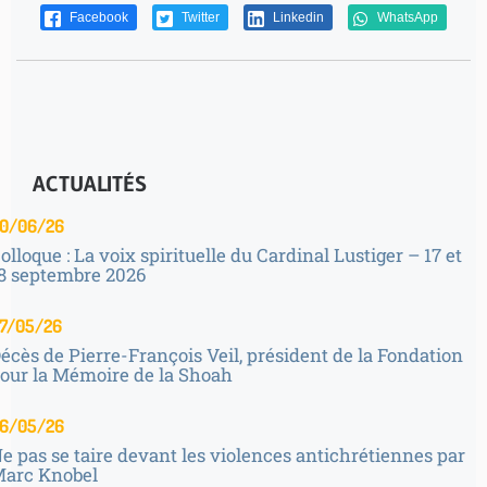
Facebook
Twitter
Linkedin
WhatsApp
ACTUALITÉS
0/06/26
olloque : La voix spirituelle du Cardinal Lustiger – 17 et
8 septembre 2026
7/05/26
écès de Pierre-François Veil, président de la Fondation
our la Mémoire de la Shoah
6/05/26
e pas se taire devant les violences antichrétiennes par
arc Knobel