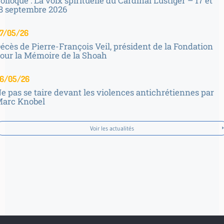
olloque : La voix spirituelle du Cardinal Lustiger – 17 et
8 septembre 2026
7/05/26
écès de Pierre-François Veil, président de la Fondation
our la Mémoire de la Shoah
6/05/26
e pas se taire devant les violences antichrétiennes par
arc Knobel
Voir les actualités