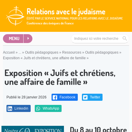
MENU
Accueil
»
...
»
Outils pédagogiques
»
Ressources
»
Outils pédagogiques
»
Exposition « Juifs et chrétiens, une affaire de famille »
Exposition « Juifs et chrétiens,
une affaire de famille »
Publié le 28 janvier 2026
Facebook
Twitter
Linkedin
WhatsApp
Du 8 au 10 octobre