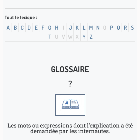
Tout le lexique :
A
B
C
D
E
F
G
H
I
J
K
L
M
N
O
P
Q
R
S
T
U
V
W
X
Y
Z
GLOSSAIRE
?
Les mots ou expressions dont l'explication a été
demandée par les internautes.