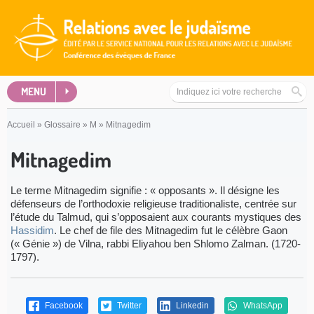
MENU
Accueil
»
Glossaire
»
M
»
Mitnagedim
Mitnagedim
Le terme Mitnagedim signifie : « opposants ». Il désigne les
défenseurs de l’orthodoxie religieuse traditionaliste, centrée sur
l’étude du Talmud, qui s’opposaient aux courants mystiques des
Hassidim
. Le chef de file des Mitnagedim fut le célèbre Gaon
(« Génie ») de Vilna, rabbi Eliyahou ben Shlomo Zalman. (1720-
1797).
Facebook
Twitter
Linkedin
WhatsApp