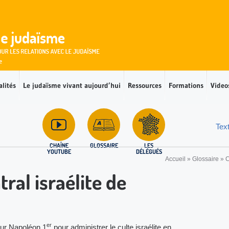
alités
Le judaïsme vivant aujourd’hui
Ressources
Formations
Video
Tex
CHAÎNE
GLOSSAIRE
LES
YOUTUBE
DÉLÉGUÉS
Accueil
»
Glossaire
»
tral israélite de
er
eur Napoléon 1
pour administrer le culte israélite en