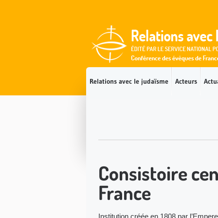
Accès direct au contenu
Accès direct à la recherche
Accès direct au menu
Relations avec le judaïsme
Acteurs
Actu
Consistoire cen
France
Institution créée en 1808 par l’Emper