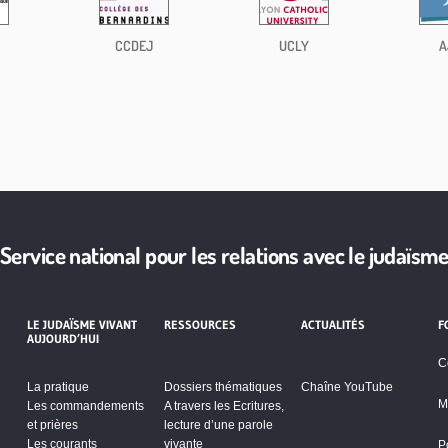
CCDEJ
UCLY
A
Service national pour les relations avec le judaïsm
LE JUDAÏSME VIVANT
RESSOURCES
ACTUALITÉS
F
AUJOURD’HUI
C
La pratique
Dossiers thématiques
Chaîne YouTube
M
Les commandements
A travers les Ecritures,
et prières
lecture d’une parole
Les courants
vivante
P