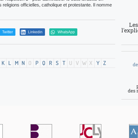
religions officielles, catholique et protestante. Il nomme
Les
l'expl
Twitter
Linkedin
WhatsApp
K
L
M
N
O
P
Q
R
S
T
U
V
W
X
Y
Z
de
des 