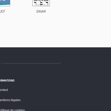
JCF
DAVAR
e
ORMATIONS
ontact
entions légales
olitique de cookies