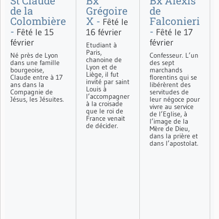
St Claude
Bx
Bx Alexis
de la
Grégoire
de
Colombière
X -
Falconieri
Fêté le
-
-
Fêté le 15
16 février
Fêté le 17
février
février
Etudiant à
Paris,
Né près de Lyon
Confesseur. L’un
chanoine de
dans une famille
des sept
Lyon et de
bourgeoise,
marchands
Liège, il fut
Claude entre à 17
florentins qui se
invité par saint
ans dans la
libérèrent des
Louis à
Compagnie de
servitudes de
l’accompagner
Jésus, les Jésuites.
leur négoce pour
à la croisade
vivre au service
que le roi de
de l’Eglise, à
France venait
l’image de la
de décider.
Mère de Dieu,
dans la prière et
dans l’apostolat.