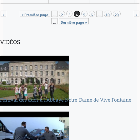
«
« Première page
…
2
3
4
5
6
…
10
20
»
…
Dernière page »
VIDÉOS
Festival des ados à l’Abbaye Notre-Dame de Vive Fontaine