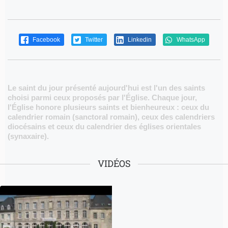
Facebook
Twitter
Linkedin
WhatsApp
Le saint du jour présenté aujourd'hui est l'un des saints
choisi parmi ceux proposés par l'Église. Chaque jour,
l'Église honore plusieurs saints et bienheureux : ceux du
calendrier romain (sanctoral romain), ceux des calendriers
diocésains et ceux du calendrier des églises orientales
(synaxaire).
VIDÉOS