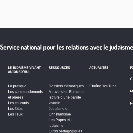
Service national pour les relations avec le judaïsm
LE JUDAÏSME VIVANT
RESSOURCES
ACTUALITÉS
F
AUJOURD’HUI
C
La pratique
Dossiers thématiques
Chaîne YouTube
M
Les commandements
A travers les Ecritures,
et prières
lecture d’une parole
Les courants
vivante
P
Les fêtes
Judaïsme et
Les lieux
Christianisme
Les Papes et le
judaïsme
Outils pédagogiques