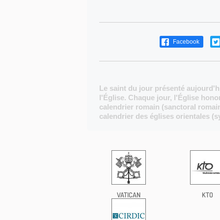
Facebook
Le saint du jour présenté aujourd'h
l'Église. Chaque jour, l'Église hon
calendrier romain (sanctoral romain
calendrier des églises orientales (s
VATICAN
KTO