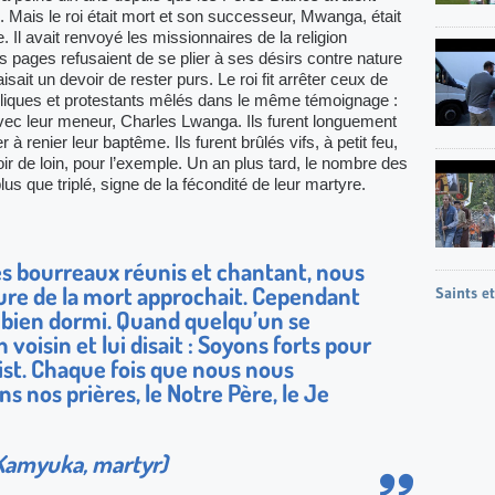
i. Mais le roi était mort et son successeur, Mwanga, était
Il avait renvoyé les missionnaires de la religion
s pages refusaient de se plier à ses désirs contre nature
sait un devoir de rester purs. Le roi fit arrêter ceux de
holiques et protestants mêlés dans le même témoignage :
vec leur meneur, Charles Lwanga. Ils furent longuement
 à renier leur baptême. Ils furent brûlés vifs, à petit feu,
oir de loin, pour l’exemple. Un an plus tard, le nombre des
s que triplé, signe de la fécondité de leur martyre.
s bourreaux réunis et chantant, nous
ure de la mort approchait. Cependant
Saints e
s bien dormi. Quand quelqu’un se
son voisin et lui disait : Soyons forts pour
st. Chaque fois que nous nous
ns nos prières, le Notre Père, le Je
Kamyuka, martyr)