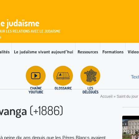
alités
Le judaïsme vivant aujourd’hui
Ressources
Formations
Video
Tex
CHAÎNE
GLOSSAIRE
LES
YOUTUBE
DÉLÉGUÉS
Accueil
»
Saint du jour
Lwanga
(+1886)
: à peine dix ans depuis que les Pères Blancs avaient