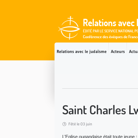
Accès direct au contenu
Accès direct à la recherche
Accès direct au menu
Relations avec le judaïsme
Acteurs
Actu
Saint Charles 
Fêté le 03 juin
L’Eglise ougandaise était toute jeune 