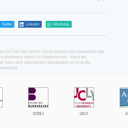
Twitter
Linkedin
WhatsApp
ui est l'un des saints choisi parmi ceux proposés par
ore plusieurs saints et bienheureux : ceux du
), ceux des calendriers diocésains et ceux du
ynaxaire).
CCDEJ
UCLY
A