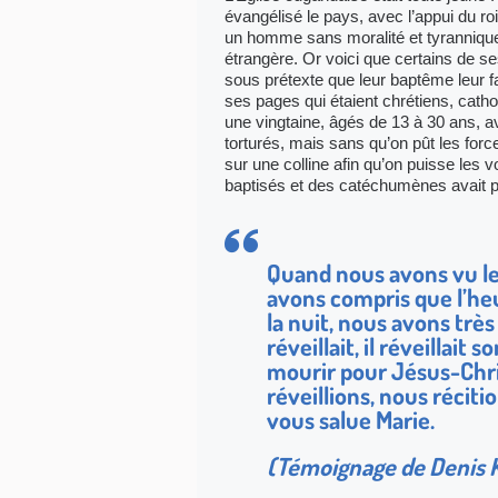
évangélisé le pays, avec l’appui du ro
un homme sans moralité et tyrannique. 
étrangère. Or voici que certains de se
sous prétexte que leur baptême leur fai
ses pages qui étaient chrétiens, cat
une vingtaine, âgés de 13 à 30 ans, a
torturés, mais sans qu’on pût les forcer
sur une colline afin qu’on puisse les v
baptisés et des catéchumènes avait plu
Quand nous avons vu le
avons compris que l’he
la nuit, nous avons trè
réveillait, il réveillait 
mourir pour Jésus-Chri
réveillions, nous récitio
vous salue Marie.
(Témoignage de Denis 