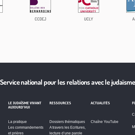
CCDEJ
UCLY
A
Service national pour les relations avec le judaïsm
LE JUDAÏSME VIVANT
RESSOURCES
ACTUALITÉS
F
AUJOURD’HUI
C
La pratique
Dossiers thématiques
Chaîne YouTube
M
Les commandements
A travers les Ecritures,
et prières
lecture d’une parole