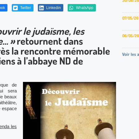
30/06/26
ook
Twitter
Linkedin
WhatsApp
07/05/26
uvrir le judaïsme, les
06/05/26
e… »
retournent dans
après la rencontre mémorable
Voir les 
tiens à l’abbaye ND de
êque de
ui sera
de beaux
théâtre,
e espace
enda les