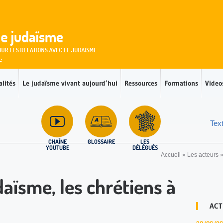
alités
Le judaïsme vivant aujourd’hui
Ressources
Formations
Video
Tex
CHAÎNE
GLOSSAIRE
LES
YOUTUBE
DÉLÉGUÉS
Accueil
»
Les acteurs
daïsme, les chrétiens à
ACT