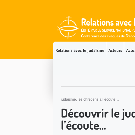
Accès direct au contenu
Accès direct à la recherche
Accès direct au menu
Relations avec le judaïsme
Acteurs
Actu
judaïsme, les chrétiens à l’écoute…
Découvrir le ju
l’écoute…