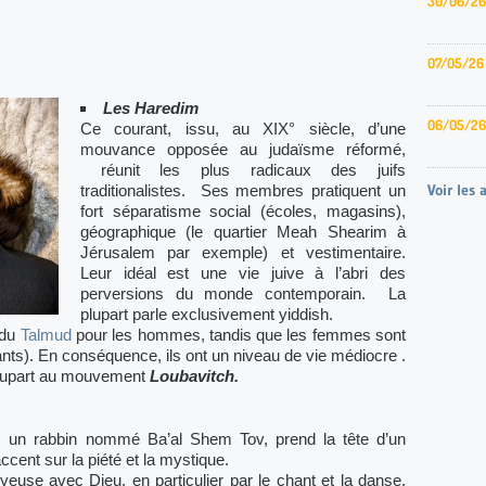
30/06/26
07/05/26
Les Haredim
06/05/26
Ce courant, issu, au XIX° siècle, d’une
mouvance opposée au judaïsme réformé,
réunit les plus radicaux des juifs
Voir les 
traditionalistes. Ses membres pratiquent un
fort séparatisme social (écoles, magasins),
géographique (le quartier Meah Shearim à
Jérusalem par exemple) et vestimentaire.
Leur idéal est une vie juive à l’abri des
perversions du monde contemporain. La
plupart parle exclusivement yiddish.
 du
Talmud
pour les hommes, tandis que les femmes sont
nts). En conséquence, ils ont un niveau de vie médiocre .
 plupart au mouvement
Loubavitch.
t, un rabbin nommé Ba’al Shem Tov, prend la tête d’un
cent sur la piété et la mystique.
euse avec Dieu, en particulier par le chant et la danse,