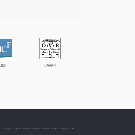
JCF
DAVAR
e