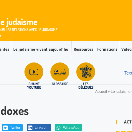
alités
Le judaïsme vivant aujourd’hui
Ressources
Formations
Video
Tex
CHAÎNE
GLOSSAIRE
LES
YOUTUBE
DÉLÉGUÉS
Accueil
»
Le judaïsme 
odoxes
ACT
Twitter
Linkedin
WhatsApp