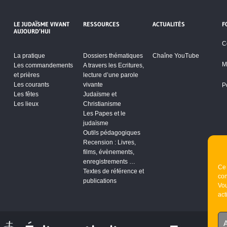
LE JUDAÏSME VIVANT
RESSOURCES
ACTUALITÉS
F
AUJOURD’HUI
C
La pratique
Dossiers thématiques
Chaîne YouTube
M
Les commandements
A travers les Ecritures,
et prières
lecture d’une parole
Les courants
vivante
P
Les fêtes
Judaïsme et
Les lieux
Christianisme
Les Papes et le
judaïsme
Outils pédagogiques
Recension : Livres,
films, évènements,
enregistrements …
Ce 
Textes de référence et
con
publications
Vou
act
A