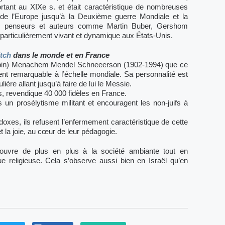
tant au XIXe s. et était caractéristique de nombreuses
e l’Europe jusqu’à la Deuxième guerre Mondiale et la
es penseurs et auteurs comme Martin Buber, Gershom
 particulièrement vivant et dynamique aux États-Unis.
tch
dans le monde et en France
bbin) Menachem Mendel Schneeerson (1902-1994) que ce
 remarquable à l’échelle mondiale. Sa personnalité est
lière allant jusqu’à faire de lui le Messie.
 revendique 40 000 fidèles en France.
s un prosélytisme militant et encouragent les non-juifs à
doxes, ils refusent l’enfermement caractéristique de cette
et la joie, au cœur de leur pédagogie.
’ouvre de plus en plus à la société ambiante tout en
ue religieuse. Cela s’observe aussi bien en Israël qu’en