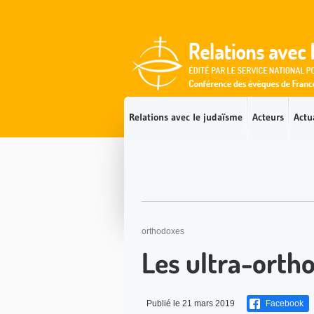
Accès direct au contenu
Accès direct à la recherche
Accès direct au menu
Relations avec le judaïsme
Acteurs
Actu
orthodoxes
Les ultra-orth
Publié le 21 mars 2019
Facebook