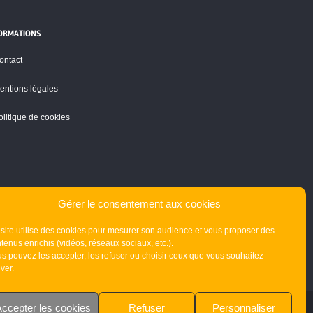
ORMATIONS
ontact
entions légales
olitique de cookies
Gérer le consentement aux cookies
site utilise des cookies pour mesurer son audience et vous proposer des
tenus enrichis (vidéos, réseaux sociaux, etc.).
s pouvez les accepter, les refuser ou choisir ceux que vous souhaitez
iver.
ccepter les cookies
Refuser
Personnaliser