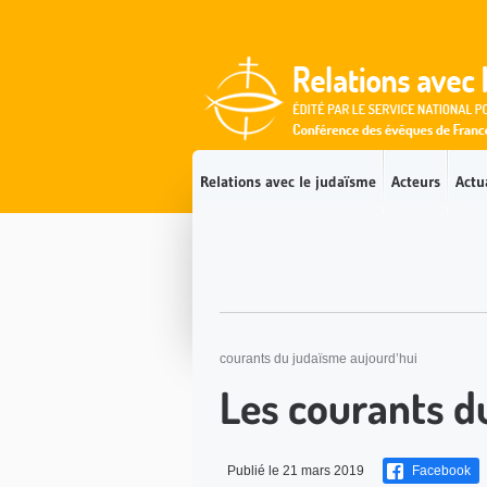
Accès direct au contenu
Accès direct à la recherche
Accès direct au menu
Relations avec le judaïsme
Acteurs
Actu
courants du judaïsme aujourd’hui
Les courants d
Publié le 21 mars 2019
Facebook