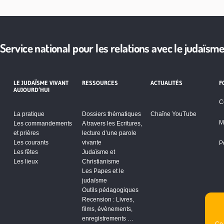
Service national pour les relations avec le judaïsm
LE JUDAÏSME VIVANT
RESSOURCES
ACTUALITÉS
F
AUJOURD’HUI
C
La pratique
Dossiers thématiques
Chaîne YouTube
M
Les commandements
A travers les Ecritures,
et prières
lecture d’une parole
Les courants
vivante
P
Les fêtes
Judaïsme et
Les lieux
Christianisme
Les Papes et le
judaïsme
Outils pédagogiques
Recension : Livres,
films, évènements,
enregistrements …