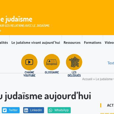
alités
Le judaïsme vivant aujourd’hui
Ressources
Formations
Video
Tex
CHAÎNE
GLOSSAIRE
LES
YOUTUBE
DÉLÉGUÉS
Accueil
»
Le judaïsme 
u judaïsme aujourd’hui
ACT
Twitter
Linkedin
WhatsApp