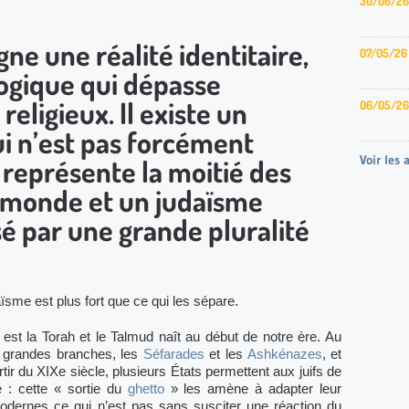
30/06/26
gne une réalité identitaire,
07/05/26
logique qui dépasse
religieux. Il existe un
06/05/26
ui n’est pas forcément
Voir les 
i représente la moitié des
le monde et un judaïsme
sé par une grande pluralité
ïsme est plus fort que ce qui les sépare.
 est la Torah et le Talmud naît au début de notre ère. Au
 grandes branches, les
Séfarades
et les
Ashkénazes
, et
tir du XIXe siècle, plusieurs États permettent aux juifs de
é : cette « sortie du
ghetto
» les amène à adapter leur
modernes ce qui n’est pas sans susciter une réaction du