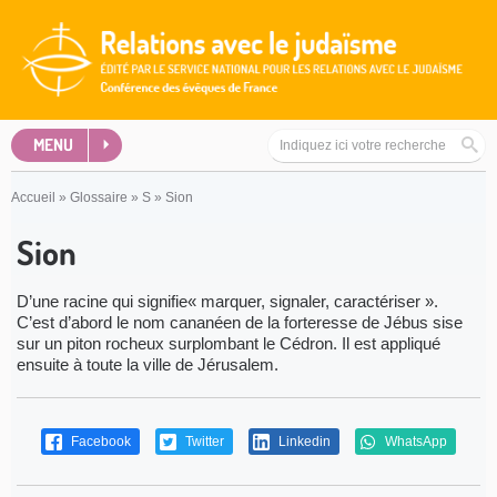
MENU
Accueil
»
Glossaire
»
S
»
Sion
Sion
D’une racine qui signifie« marquer, signaler, caractériser ».
C’est d’abord le nom cananéen de la forteresse de Jébus sise
sur un piton rocheux sur­plombant le Cédron. Il est appliqué
ensuite à toute la ville de Jérusalem.
Facebook
Twitter
Linkedin
WhatsApp