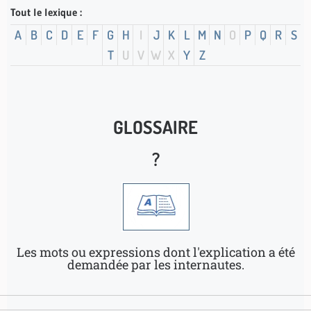
Tout le lexique :
A
B
C
D
E
F
G
H
I
J
K
L
M
N
O
P
Q
R
S
T
U
V
W
X
Y
Z
GLOSSAIRE
?
Les mots ou expressions dont l'explication a été
demandée par les internautes.