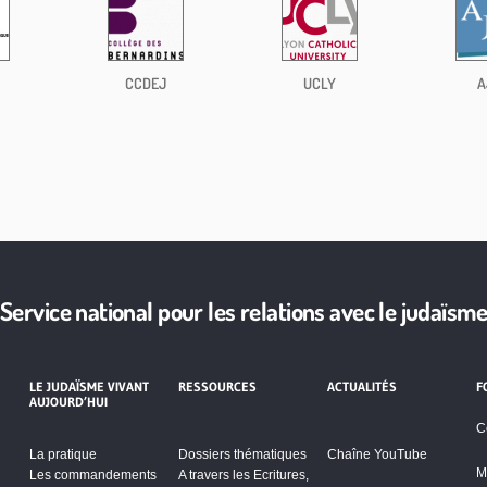
CCDEJ
UCLY
A
Service national pour les relations avec le judaïsm
LE JUDAÏSME VIVANT
RESSOURCES
ACTUALITÉS
F
AUJOURD’HUI
C
La pratique
Dossiers thématiques
Chaîne YouTube
M
Les commandements
A travers les Ecritures,