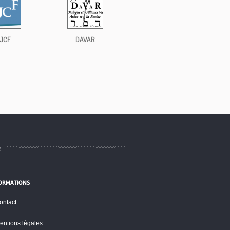
JCF
DAVAR
e
ORMATIONS
ontact
entions légales