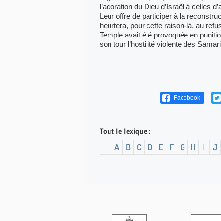
l’adoration du Dieu d’Israël à celles d’a
Leur offre de participer à la reconstru
heurtera, pour cette raison-là, au ref
Temple avait été provoquée en punitio
son tour l’hostilité violente des Samari
Facebook
Tout le lexique :
A
B
C
D
E
F
G
H
I
J