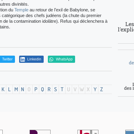
utres divinités.
ction du
Temple
au retour de l’exil de Babylone, se
us catégori­que des chefs judéens (la chute du premier
n de la contamination idolâtre). Refus qui déclenchera à
Les
tains.
l'expl
Twitter
Linkedin
WhatsApp
de
des 
K
L
M
N
O
P
Q
R
S
T
U
V
W
X
Y
Z