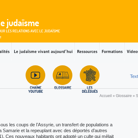
alités
Le judaïsme vivant aujourd’hui
Ressources
Formations
Video
Tex
CHAÎNE
GLOSSAIRE
LES
YOUTUBE
DÉLÉGUÉS
Accueil
»
Glossaire
»
us les coups de l’Assyrie, un transfert de populations a
la Samarie et la repeuplant avec des déportés d’autres
1). Ces nouveaux habitants ont adopté un culte qui mêlait