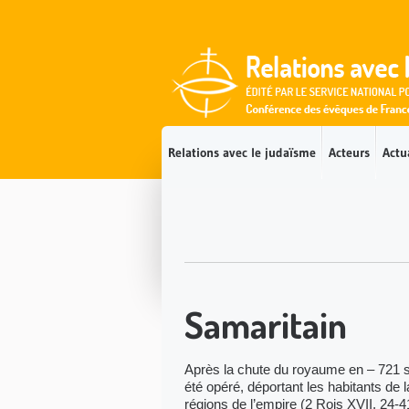
Accès direct au contenu
Accès direct à la recherche
Accès direct au menu
Relations avec le judaïsme
Acteurs
Actu
Samaritain
Après la chute du royaume en – 721 so
été opéré, déportant les habitants de 
régions de l’empire (2 Rois XVII, 24-4