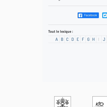
Facebook
Tout le lexique :
A
B
C
D
E
F
G
H
I
J