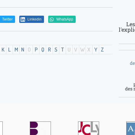
Twitter
Linkedin
WhatsApp
Les
l'expl
K
L
M
N
O
P
Q
R
S
T
U
V
W
X
Y
Z
de
des 