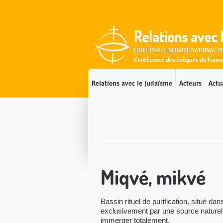
Accès direct au contenu
Accès direct à la recherche
Accès direct au menu
Relations avec le judaïsme
Acteurs
Actu
Miqvé, mikvé
Bassin rituel de purification, situé dan
exclusivement par une source naturell
immerger totalement.