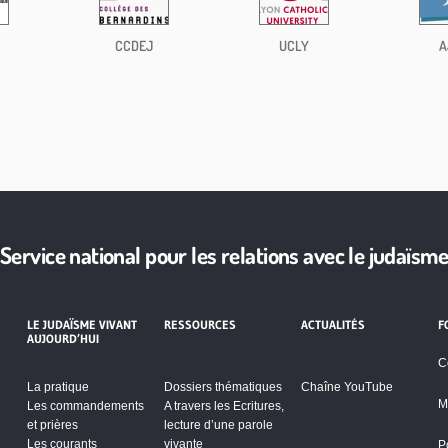
CCDEJ
UCLY
A
Service national pour les relations avec le judaïsm
LE JUDAÏSME VIVANT
RESSOURCES
ACTUALITÉS
F
AUJOURD’HUI
C
La pratique
Dossiers thématiques
Chaîne YouTube
M
Les commandements
A travers les Ecritures,
et prières
lecture d’une parole
Les courants
vivante
P