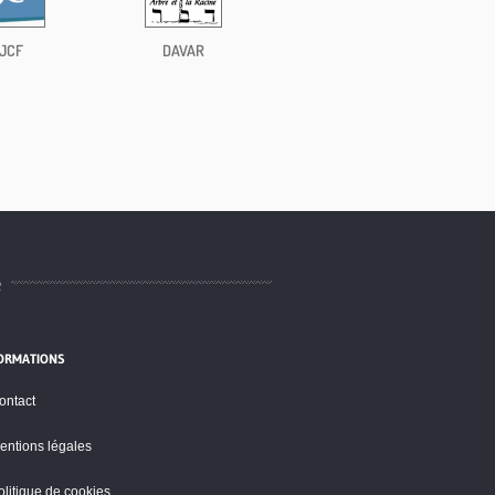
JCF
DAVAR
e
ORMATIONS
ontact
entions légales
olitique de cookies