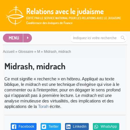
MENU
Accueil
»
Glossaire
»
M
»
Midrash, midrach
Midrash, midrach
Ce mot signifie « recherche » en hébreu.
Appliqué au texte
biblique, le
midrach
est une technique d’exégèse qui vise à le
commenter ou à l’interpréter, pour en dégager le sens profond
qui n’apparaît pas à première lecture. Le
mi­drach
est une
analyse minutieuse des virtualités, des implications et des
applications de la
Torah
écrite.
Facebook
Twitter
Linkedin
WhatsApp