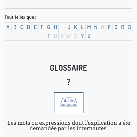
Tout le lexique :
A
B
C
D
E
F
G
H
I
J
K
L
M
N
O
P
Q
R
S
T
U
V
W
X
Y
Z
GLOSSAIRE
?
Les mots ou expressions dont l'explication a été
demandée par les internautes.