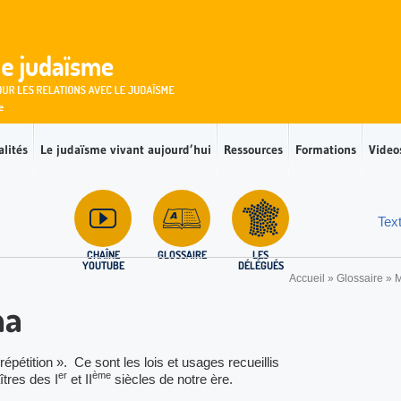
alités
Le judaïsme vivant aujourd’hui
Ressources
Formations
Video
Tex
CHAÎNE
GLOSSAIRE
LES
YOUTUBE
DÉLÉGUÉS
Accueil
»
Glossaire
»
na
pétition ». Ce sont les lois et usages recueillis
er
ème
tres des I
et II
siècles de notre ère.