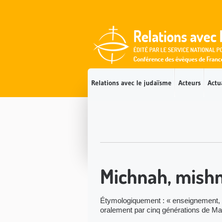
Accès direct au contenu
Accès direct à la recherche
Accès direct au menu
Relations avec le judaïsme
Acteurs
Actu
Michnah, mish
Étymologiquement : « enseignement, ré
oralement par cinq générations de Maî