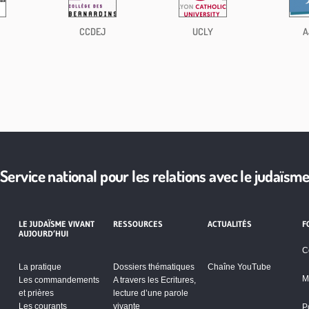
CCDEJ
UCLY
A
Service national pour les relations avec le judaïsm
LE JUDAÏSME VIVANT
RESSOURCES
ACTUALITÉS
F
AUJOURD’HUI
C
La pratique
Dossiers thématiques
Chaîne YouTube
M
Les commandements
A travers les Ecritures,
et prières
lecture d’une parole
Les courants
vivante
P