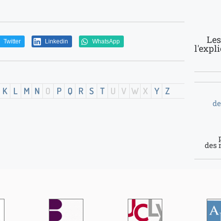
Les
Twitter
Linkedin
WhatsApp
l'expl
K
L
M
N
O
P
Q
R
S
T
U
V
W
X
Y
Z
de
des 