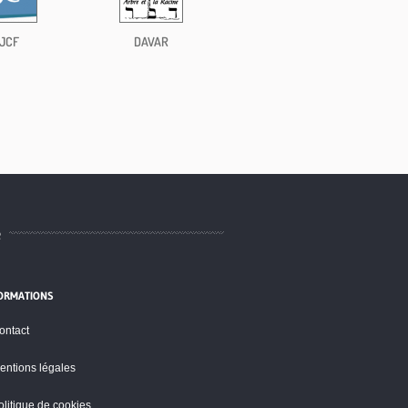
JCF
DAVAR
e
ORMATIONS
ontact
entions légales
olitique de cookies