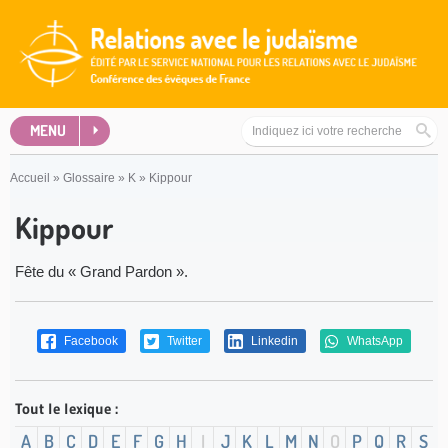
MENU
Accueil
»
Glossaire
»
K
»
Kippour
Kippour
Fête du « Grand Pardon ».
Facebook
Twitter
Linkedin
WhatsApp
Tout le lexique :
A
B
C
D
E
F
G
H
I
J
K
L
M
N
O
P
Q
R
S