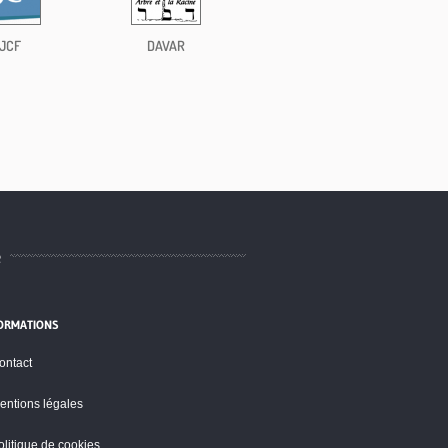
JCF
DAVAR
e
ORMATIONS
ontact
entions légales
olitique de cookies