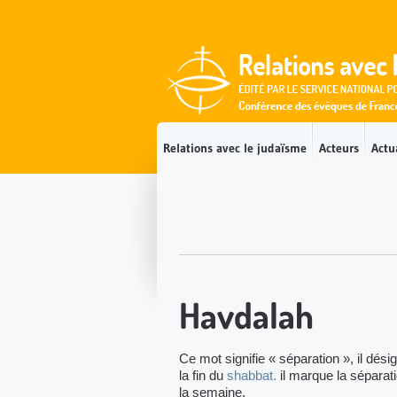
Accès direct au contenu
Accès direct à la recherche
Accès direct au menu
Relations avec le judaïsme
Acteurs
Actu
Havdalah
Ce mot signifie « séparation », il dési
la fin du
shabbat.
il marque la séparat
la semaine.