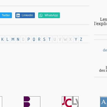
Twitter
Linkedin
WhatsApp
Les
l'expl
K
L
M
N
O
P
Q
R
S
T
U
V
W
X
Y
Z
de
des 