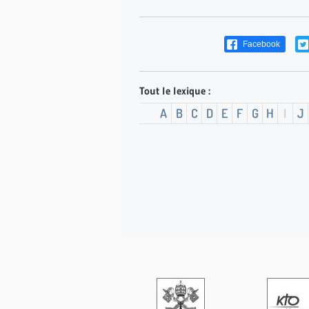
Facebook
Tout le lexique :
A
B
C
D
E
F
G
H
I
J