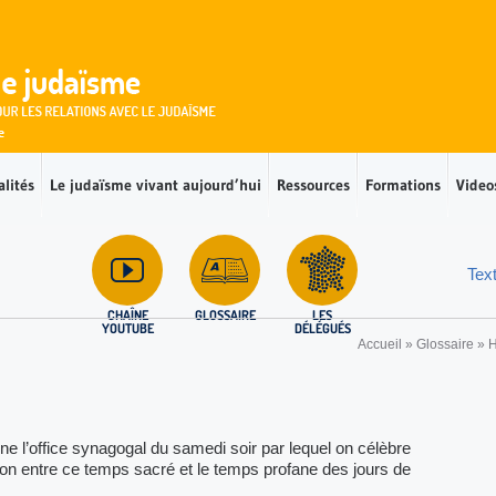
alités
Le judaïsme vivant aujourd’hui
Ressources
Formations
Video
Tex
CHAÎNE
GLOSSAIRE
LES
YOUTUBE
DÉLÉGUÉS
Accueil
»
Glossaire
»
gne l’office synagogal du samedi soir par lequel on célèbre
ion entre ce temps sacré et le temps profane des jours de