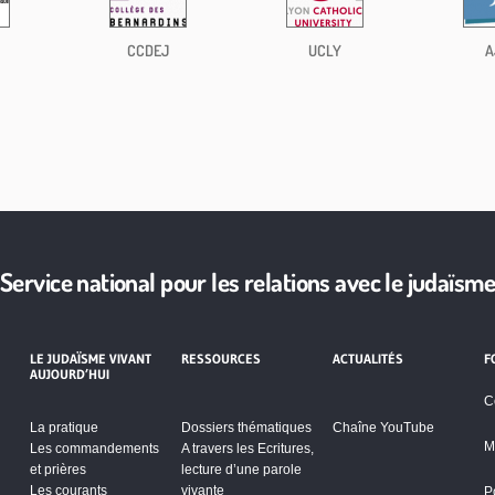
CCDEJ
UCLY
A
Service national pour les relations avec le judaïsm
LE JUDAÏSME VIVANT
RESSOURCES
ACTUALITÉS
F
AUJOURD’HUI
C
La pratique
Dossiers thématiques
Chaîne YouTube
M
Les commandements
A travers les Ecritures,
et prières
lecture d’une parole
Les courants
vivante
P