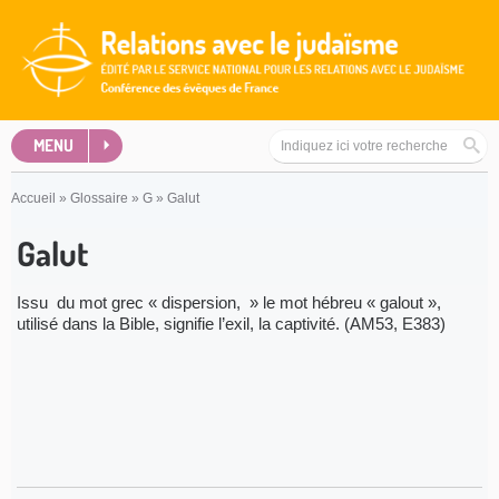
MENU
Accueil
»
Glossaire
»
G
»
Galut
Galut
Issu du mot grec « dispersion, » le mot hébreu « galout »,
utilisé dans la Bible, signifie l’exil, la captivité. (AM53, E383)