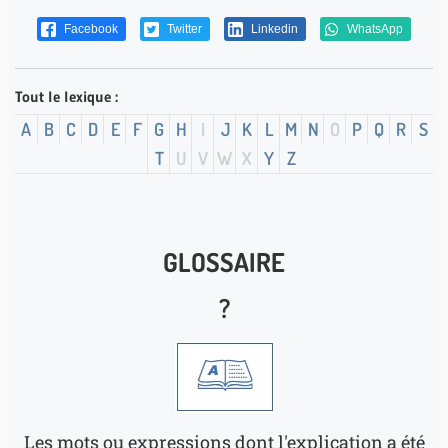
Facebook
Twitter
Linkedin
WhatsApp
Tout le lexique :
A
B
C
D
E
F
G
H
I
J
K
L
M
N
O
P
Q
R
S
T
U
V
W
X
Y
Z
GLOSSAIRE
?
Les mots ou expressions dont l'explication a été