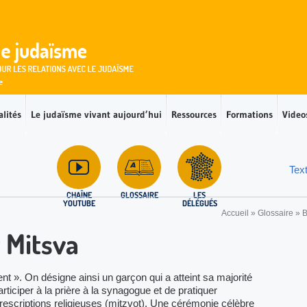
alités
Le judaïsme vivant aujourd’hui
Ressources
Formations
Video
Tex
CHAÎNE
GLOSSAIRE
LES
YOUTUBE
DÉLÉGUÉS
Accueil
»
Glossaire
»
t Mitsva
t ». On désigne ainsi un garçon qui a atteint sa majorité
articiper à la prière à la synagogue et de pratiquer
scriptions religieuses (mitzvot). Une cérémonie célèbre