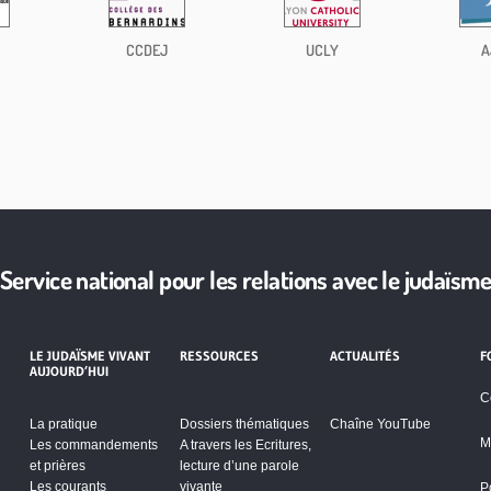
CCDEJ
UCLY
A
Service national pour les relations avec le judaïsm
LE JUDAÏSME VIVANT
RESSOURCES
ACTUALITÉS
F
AUJOURD’HUI
C
La pratique
Dossiers thématiques
Chaîne YouTube
M
Les commandements
A travers les Ecritures,
et prières
lecture d’une parole
Les courants
vivante
P