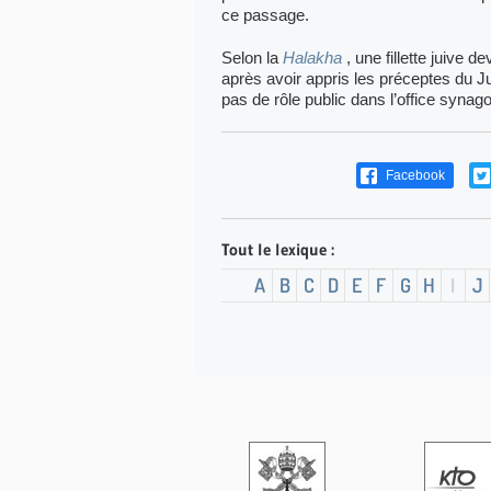
ce passage.
Selon la
Halakha
, une fillette juive d
après avoir appris les préceptes du J
pas de rôle public dans l’office synag
Facebook
Tout le lexique :
A
B
C
D
E
F
G
H
I
J