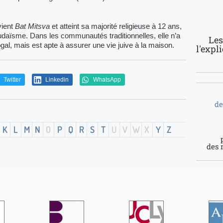
evient
Bat Mitsva
et atteint sa majo­rité religieuse à 12 ans,
udaïsme. Dans les communautés traditionnelles, elle n’a
Les
ogal, mais est apte à assurer une vie juive à la maison.
l'expl
Twitter
Linkedin
WhatsApp
de
K
L
M
N
O
P
Q
R
S
T
U
V
W
X
Y
Z
des 