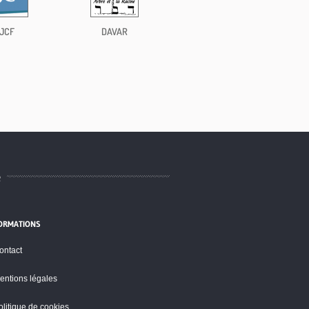
JCF
DAVAR
e
ORMATIONS
ontact
entions légales
olitique de cookies