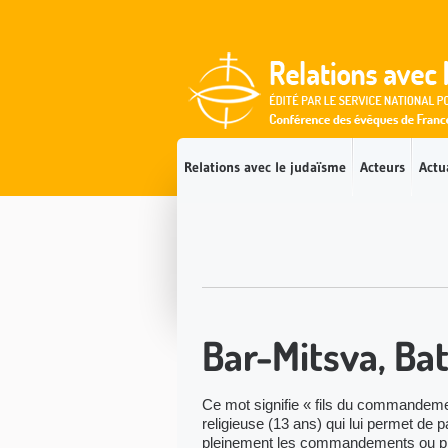
Accès direct au contenu
Accès direct à la recherche
Accès direct au menu
Relations avec le judaïsme
Acteurs
Actu
Bar-Mitsva, Ba
Ce mot signifie « fils du commandemen
religieuse (13 ans) qui lui permet de p
pleinement les commandements ou pre