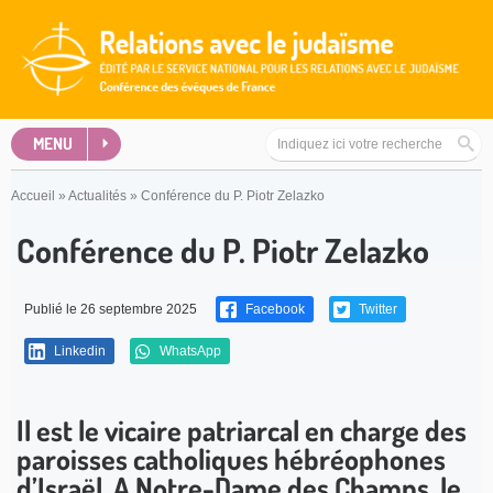
MENU
Accueil
»
Actualités
»
Conférence du P. Piotr Zelazko
Conférence du P. Piotr Zelazko
Publié le 26 septembre 2025
Facebook
Twitter
Linkedin
WhatsApp
Il est le vicaire patriarcal en charge des
paroisses catholiques hébréophones
d’Israël. A Notre-Dame des Champs, le