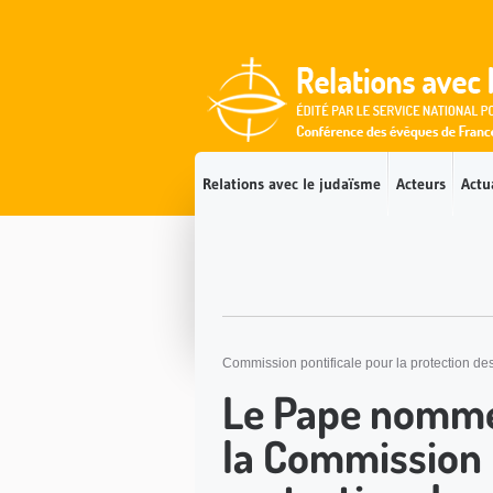
Accès direct au contenu
Accès direct à la recherche
Accès direct au menu
Relations avec le judaïsme
Acteurs
Actu
Commission pontificale pour la protection de
Le Pape nomme 
la Commission p