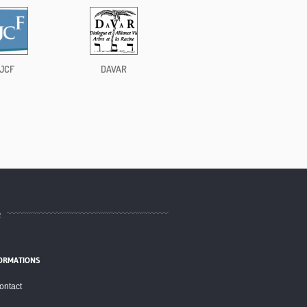
JCF
DAVAR
e
ORMATIONS
ontact