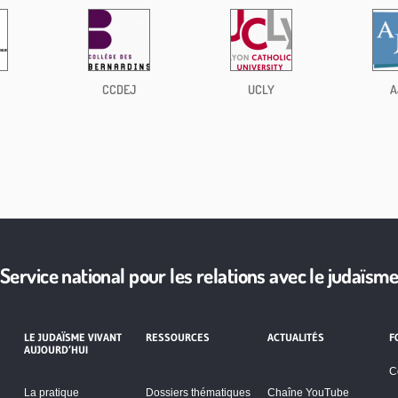
CCDEJ
UCLY
A
Service national pour les relations avec le judaïsm
LE JUDAÏSME VIVANT
RESSOURCES
ACTUALITÉS
F
AUJOURD’HUI
C
La pratique
Dossiers thématiques
Chaîne YouTube