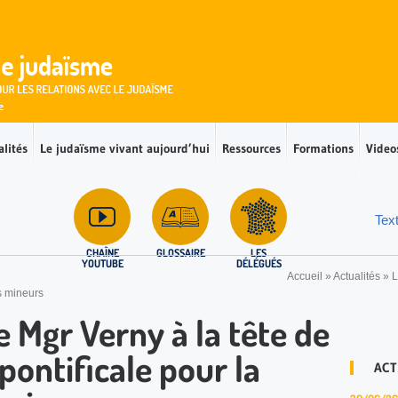
alités
Le judaïsme vivant aujourd’hui
Ressources
Formations
Video
Tex
CHAÎNE
GLOSSAIRE
LES
YOUTUBE
DÉLÉGUÉS
Accueil
»
Actualités
»
L
s mineurs
Mgr Verny à la tête de
ontificale pour la
ACT