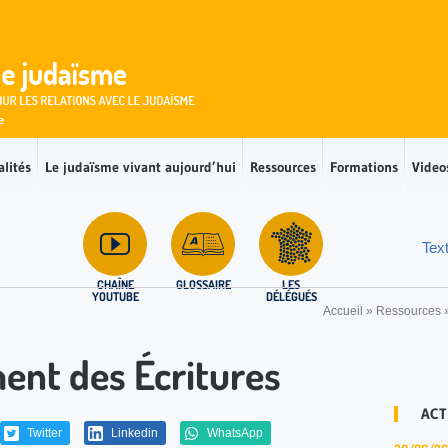
alités
Le judaïsme vivant aujourd’hui
Ressources
Formations
Video
Tex
CHAÎNE
GLOSSAIRE
LES
YOUTUBE
DÉLÉGUÉS
Accueil
»
Ressources
ent des Écritures
ACT
Twitter
Linkedin
WhatsApp