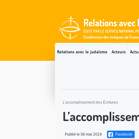
Accès direct au contenu
Accès direct à la recherche
Accès direct au menu
Relations avec le judaïsme
Acteurs
Actu
L’accomplissement des Écritures
L’accomplissem
Publié le 06 mai 2019
Facebook