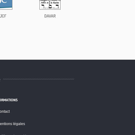
JCF
DAVAR
e
ORMATIONS
ontact
entions légales