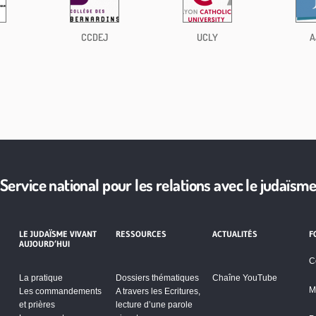
CCDEJ
UCLY
A
Service national pour les relations avec le judaïsm
LE JUDAÏSME VIVANT
RESSOURCES
ACTUALITÉS
F
AUJOURD’HUI
C
La pratique
Dossiers thématiques
Chaîne YouTube
M
Les commandements
A travers les Ecritures,
et prières
lecture d’une parole