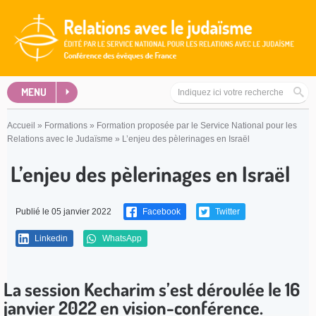
MENU
Accueil
»
Formations
»
Formation proposée par le Service National pour les
Relations avec le Judaïsme
»
L’enjeu des pèlerinages en Israël
L’enjeu des pèlerinages en Israël
Publié le 05 janvier 2022
Facebook
Twitter
Linkedin
WhatsApp
La session Kecharim s’est déroulée le 16
janvier 2022 en vision-conférence.